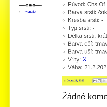
Původ: Chs Of 
-------🐹 🐹 🐹-------
Barva srsti: č
--•Kontakt•--
Kresba srsti: -
Typ srsti: -
Délka srsti: krá
Barva očí: tma
Barva uší: tma
Vrhy:
X
Váha: 21.2.2021
at
února 21, 2021
Žádné kome