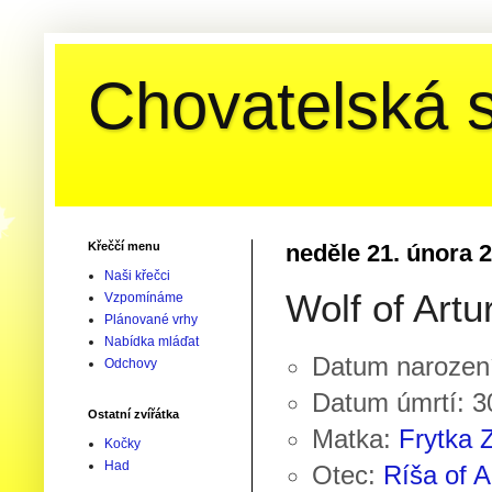
Chovatelská s
Křeččí menu
neděle 21. února 
Naši křečci
Wolf of Artu
Vzpomínáme
Plánované vrhy
Nabídka mláďat
Datum narození
Odchovy
Datum úmrtí: 3
Ostatní zvířátka
Matka:
Frytka 
Kočky
Had
Otec:
Ríša of A