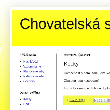
Chovatelská s
Křeččí menu
čtvrtek 21. října 2021
Naši křečci
Kočky
Vzpomínáme
Plánované vrhy
Domácnost s námi sdílí i dvě ko
Nabídka mláďat
Oba dva jsou kastrovaní.
Odchovy
Info s fotkami o nich bude dopl
Ostatní zvířátka
Kočky
at
října 21, 2021
Had