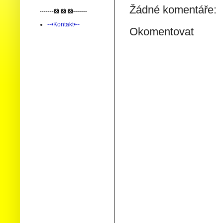
Žádné komentáře:
-------🐹 🐹 🐹-------
--•Kontakt•--
Okomentovat