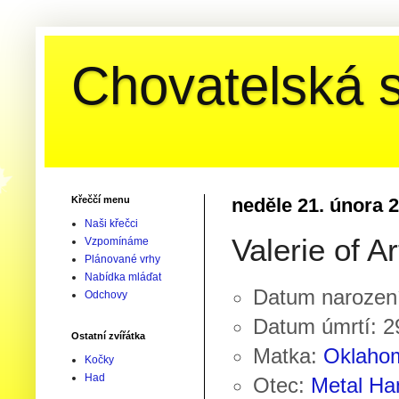
Chovatelská s
Křeččí menu
neděle 21. února 
Naši křečci
Valerie of Ar
Vzpomínáme
Plánované vrhy
Nabídka mláďat
Datum narození
Odchovy
Datum úmrtí: 2
Ostatní zvířátka
Matka:
Oklaho
Kočky
Had
Otec:
Metal Ha