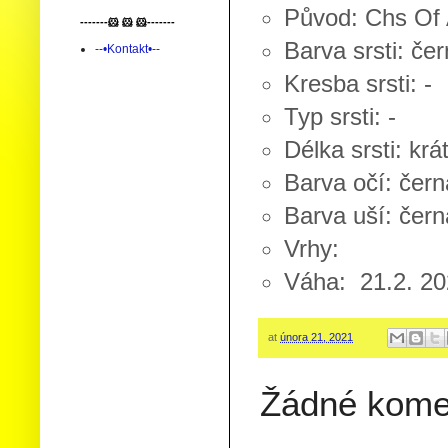
Původ: Chs Of 
-------🐹 🐹 🐹-------
Barva srsti: čer
--•Kontakt•--
Kresba srsti: -
Typ srsti: -
Délka srsti: krá
Barva očí: čern
Barva uší: čern
Vrhy:
Váha: 21.2. 20
at
února 21, 2021
Žádné kome