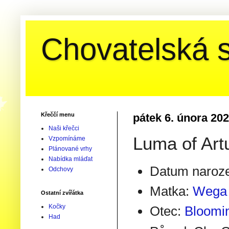
Chovatelská s
Křeččí menu
pátek 6. února 20
Naši křečci
Luma of Art
Vzpomínáme
Plánované vrhy
Nabídka mláďat
Datum naroze
Odchovy
Matka:
Wega 
Ostatní zvířátka
Kočky
Otec:
Bloomin
Had