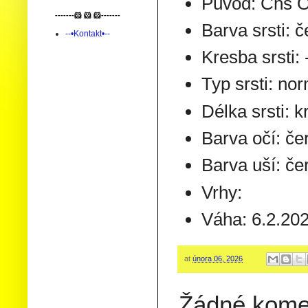
Původ: Chs O
-------🐹 🐹 🐹-------
Barva srsti: 
--•Kontakt•--
Kresba srsti: 
Typ srsti: no
Délka srsti: k
Barva očí: če
Barva uší: če
Vrhy:
Váha: 6.2.202
at
února 06, 2026
Žádné kome