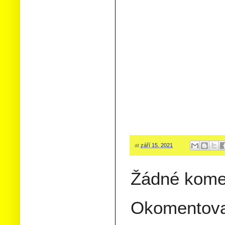
at
září 15, 2021
Žádné kome
Okomentov