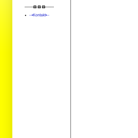
-------🐹 🐹 🐹-------
--•Kontakt•--