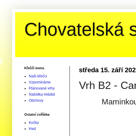
Chovatelská s
Křeččí menu
středa 15. září 20
Naši křečci
Vrh B2 - Ca
Vzpomínáme
Plánované vrhy
Nabídka mláďat
Maminkou
Odchovy
Ostatní zvířátka
Kočky
Had