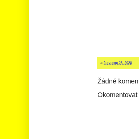
at
července 23, 2020
Žádné koment
Okomentovat