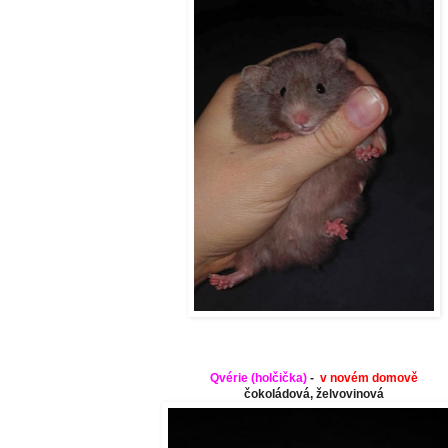
Qvérie (
holčička
)
-
v novém domově
čokoládová, želvovinová