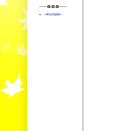
-------🐹 🐹 🐹-------
--•Kontakt•--