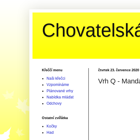
Chovatelská
Křeččí menu
čtvrtek 23. července 2020
Naši křečci
Vrh Q - Manda
Vzpomínáme
Plánované vrhy
Nabídka mláďat
Odchovy
Ostatní zvířátka
Kočky
Had