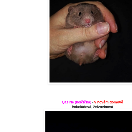
Qasirie (
holčička
)
-
v novém domově
čokoládová, želvovinová