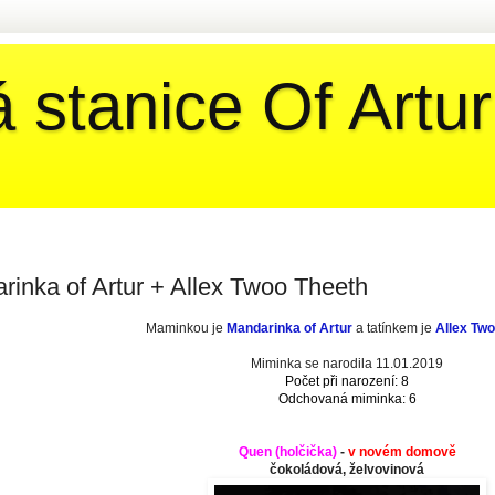
 stanice Of Artur
rinka of Artur + Allex Twoo Theeth
Maminkou je
Mandarinka of Artur
a tatínkem je
Allex Tw
Miminka se narodila 11.01.2019
Počet při narození: 8
Odchovaná miminka: 6
Quen (
holčička
)
-
v novém domově
čokoládová, želvovinová