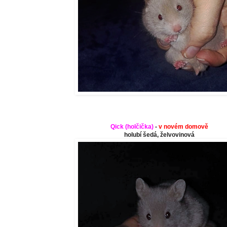
Qick (holčička)
-
v novém domově
holubí šedá, želvovinová