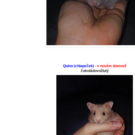
Quinn (chlapeček)
-
v novém domově
čokoládovožlutý