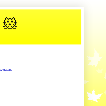
 🐹
oo Theeth