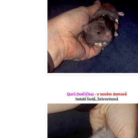
Qurů (
holčička
)
-
v novém domově
holubí šedá, želvovinová