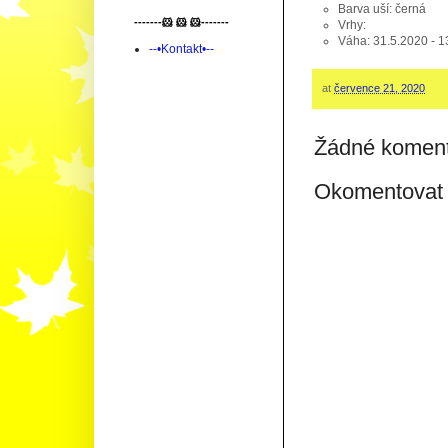
Barva uší: černá
-------🐹 🐹 🐹-------
Vrhy:
Váha: 31.5.2020 - 
--•Kontakt•--
at
července 21, 2020
Žádné koment
Okomentovat