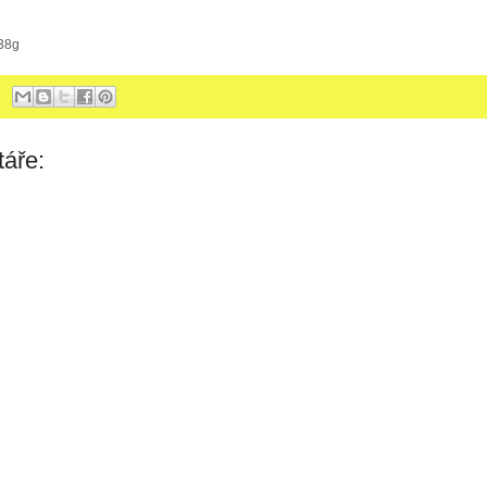
138g
áře: