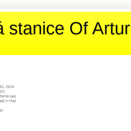
 stanice Of Artur
.01..2019
021
 černá (aa)
latý (++Aa)
a)