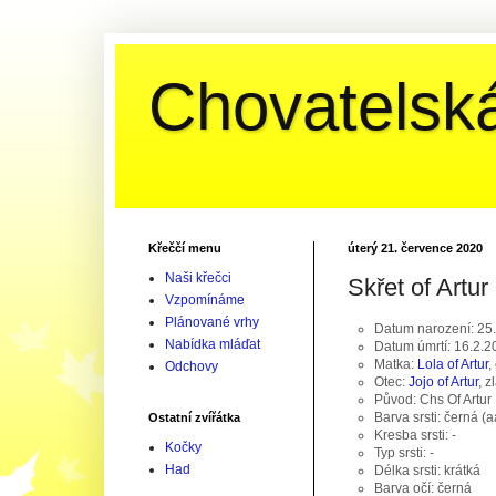
Chovatelská
Křeččí menu
úterý 21. července 2020
Naši křečci
Skřet of Artur
Vzpomínáme
Plánované vrhy
Datum narození: 25
Nabídka mláďat
Datum úmrtí: 16.2.2
Matka:
Lola of Artur
,
Odchovy
Otec:
Jojo of Artur
, z
Původ: Chs Of Artur
Barva srsti: černá (a
Ostatní zvířátka
Kresba srsti: -
Kočky
Typ srsti: -
Had
Délka srsti: krátká
Barva očí: černá