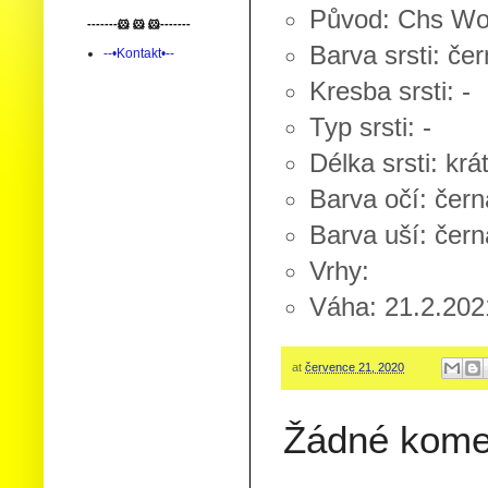
Původ: Chs Woo
-------🐹 🐹 🐹-------
Barva srsti: čer
--•Kontakt•--
Kresba srsti: -
Typ srsti: -
Délka srsti: krá
Barva očí: čern
Barva uší: čern
Vrhy:
Váha: 21.2.202
at
července 21, 2020
Žádné kome