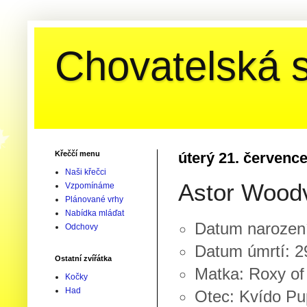
Chovatelská s
Křeččí menu
úterý 21. červenc
Naši křečci
Astor Woodv
Vzpomínáme
Plánované vrhy
Nabídka mláďat
Datum narození
Odchovy
Datum úmrtí: 2
Ostatní zvířátka
Matka: Roxy of
Kočky
Had
Otec: Kvído Pu