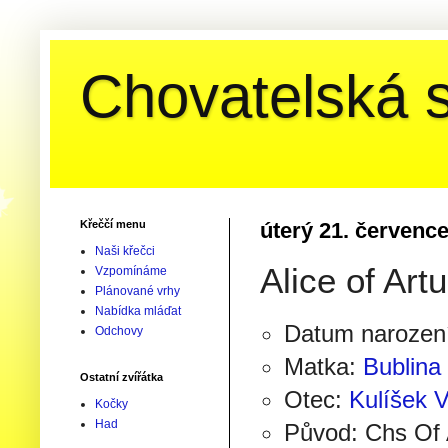
Chovatelská s
Křeččí menu
úterý 21. červenc
Naši křečci
Alice of Artu
Vzpomínáme
Plánované vrhy
Nabídka mláďat
Datum narození
Odchovy
Matka:
Bublina
Ostatní zvířátka
Otec:
Kulíšek 
Kočky
Had
Původ: Chs Of 