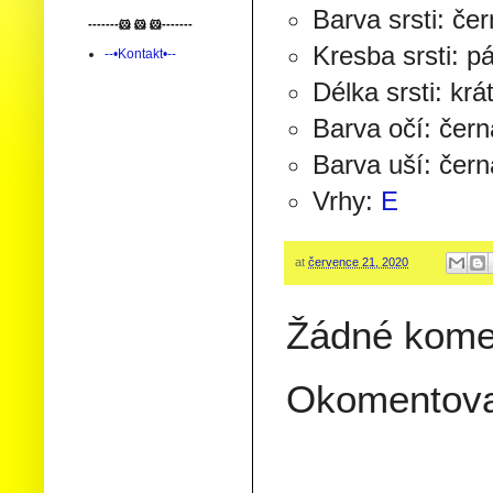
Barva srsti: če
-------🐹 🐹 🐹-------
Kresba srsti: p
--•Kontakt•--
Délka srsti: krá
Barva očí: čern
Barva uší: čern
Vrhy:
E
at
července 21, 2020
Žádné kome
Okomentov